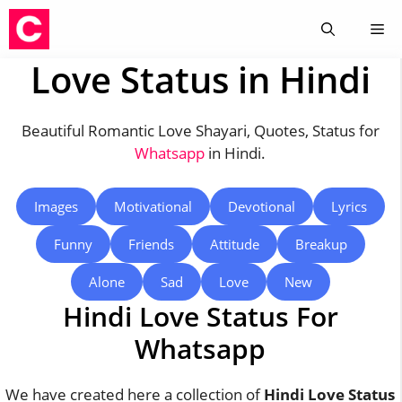
Skip
Me
to
content
Love Status in Hindi
Beautiful Romantic Love Shayari, Quotes, Status for
Whatsapp
in Hindi.
Images
Motivational
Devotional
Lyrics
Funny
Friends
Attitude
Breakup
Alone
Sad
Love
New
Hindi Love Status For
Whatsapp
We have created here a collection of
Hindi Love Status