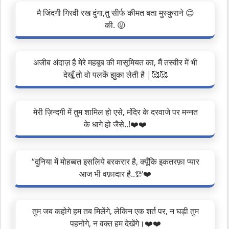
मै जिंदगी गिरवी रख दुंगा,तु सीर्फ कीमत बता मुस्कुराने 😊
की. 😛
अजीब अंदाज़ है मेरे महबूब की मासूमियत का, मैं तस्वीर में भी
देखूँ तो वो पलकें झुका लेती है |🥰🥰
मेरी ज़िन्दगी में तुम शामिल हो एसे, मंदिर के दरवाजे पर मन्नत
के धागे हो जैसे..!❤️❤️
“दुनिया में मोहब्बत इसलिये बरकरार है, क्यूँकि इकतरफ़ा प्यार
आज भी वफ़ादार है..💯❤️
तुम जब कहोगे हम तब मिलेंगे, लेकिन एक शर्त पर, न घड़ी तुम
पहनोगे, न वक्त हम देखेंगे।❤️❤️