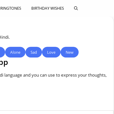
RINGTONES
BIRTHDAY WISHES
Hindi.
Alone
Sad
Love
New
app
di language and you can use to express your thoughts,