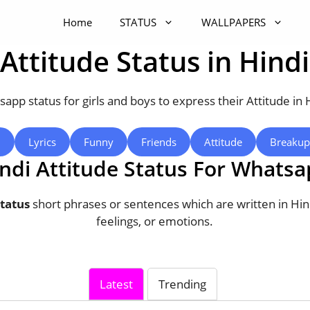
Home
STATUS
WALLPAPERS
Attitude Status in Hindi
app status for girls and boys to express their Attitude in 
l
Lyrics
Funny
Friends
Attitude
Breakup
ndi Attitude Status For Whats
Status
short phrases or sentences which are written in Hin
feelings, or emotions.
Latest
Trending