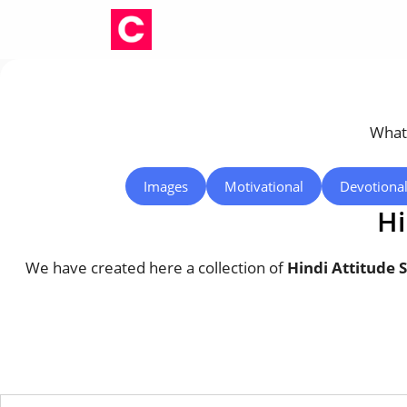
Skip
to
content
Whats
Images
Motivational
Devotiona
Hi
We have created here a collection of
Hindi Attitude 