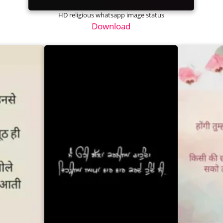
HD religious whatsapp image status
Download